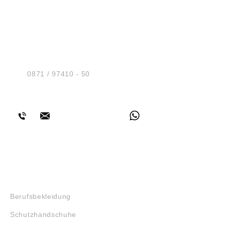
HUG® Technik und
Sicherheit GmbH
Am Industriegleis 7
D-84030 Ergolding
Tel.:
0871 / 97410 - 50
BERATUNG
SHOP
Berufsbekleidung
Schutzhandschuhe