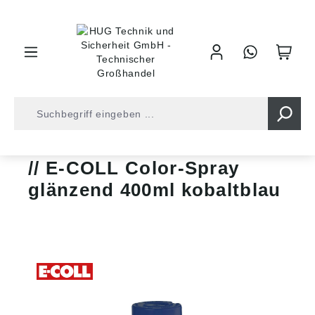
inhalt springen
Farben, Lacke und Spachtel
Lacke
E-COLL-Lacke
E-COLL Color-Spray
glänzend 400ml kobaltblau