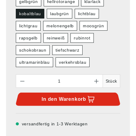
gelbgrün
hellrotorange
klarlack
kobaltblau
laubgrün
lichtblau
lichtgrau
melonengelb
moosgrün
rapsgelb
reinweiß
rubinrot
schokobraun
tiefschwarz
ultramarinblau
verkehrsblau
Anzahl
Stück
In den
Warenkorb
versandfertig in 1-3 Werktagen