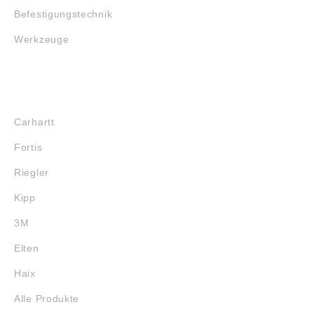
Max-Planck-Str. 23,
Max-Planck-Str. 23,
Befestigungstechnik
Erkrath, Germany,
Erkrath, Germany,
contact@ntn-snr.com
contact@ntn-snr.com
Werkzeuge
MARKENSHOPS
Carhartt
Fortis
Riegler
Kipp
3M
Elten
Haix
Alle Produkte