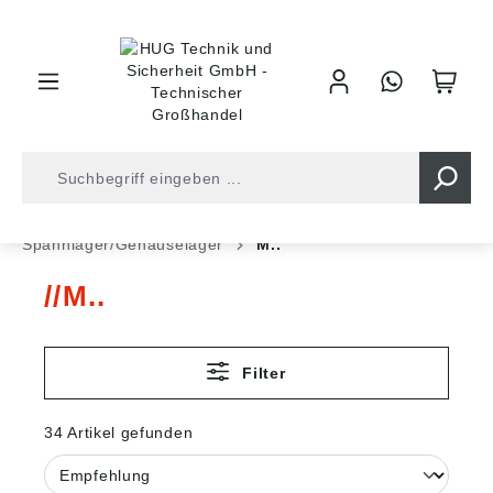
inhalt springen
Shop
Kugellager
Kugellager
Spannlager/Gehäuselager
M..
M..
Filter
34 Artikel gefunden