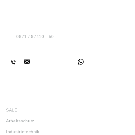
HUG® Technik und
Sicherheit GmbH
Am Industriegleis 7
D-84030 Ergolding
Tel.:
0871 / 97410 - 50
BERATUNG
SHOP
SALE
Arbeitsschutz
Industrietechnik