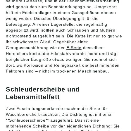
recherchiert, können
recherchiert, können
saubere Gehäuse, und in der Lebensmittelverarbeitung
sich aber inzwischen
sich aber inzwischen
wird genau das zum Beanstandungsgrund. Umgekehrt
geändert haben. Die
geändert haben. Die
hilft ein Edelstahllager in einem Gussgehäuse ebenso
aktuell gültigen Daten
aktuell gültigen Daten
wenig weiter. Dieselbe Überlegung gilt für die
finden Sie auf der
finden Sie auf der
Befestigung. An einer Lagerstelle, die regelmäßig
Internetseite der
Internetseite der
abgespritzt wird, sollten auch Schrauben und Muttern
Firma SNR Societé
Firma SNR Societé
nichtrostend ausgeführt sein. Die Kette ist nur so gut wie
Nouvelle de
Nouvelle de
ihr schwächstes Glied. Gegenüber einer
Roulements (www.ntn-
Roulements (www.ntn-
snr.com) Abbildungen
snr.com) Abbildungen
Graugussausführung wie der
E-Serie
desselben
sind ähnlich, Irrtum
sind ähnlich, Irrtum
Herstellers kostet die Edelstahlvariante mehr und trägt
vorbehalten. Angaben
vorbehalten. Angaben
bei gleicher Baugröße etwas weniger. Sie rechnet sich
gemäß
gemäß
dort, wo Korrosion und Reinigbarkeit die bestimmenden
Produktsicherheitsver
Produktsicherheitsver
Faktoren sind – nicht im trockenen Maschinenbau.
ordnung ((EU)
ordnung ((EU)
2023/998): NTN
2023/998): NTN
Wälzlager
Wälzlager
Schleuderscheibe und
(Deutschland) GmbH,
(Deutschland) GmbH,
Max-Planck-Str. 23,
Max-Planck-Str. 23,
Lebensmittelfett
Erkrath, Germany,
Erkrath, Germany,
contact@ntn-snr.com
contact@ntn-snr.com
Zwei Ausstattungsmerkmale machen die Serie für
Waschbereiche brauchbar. Die Dichtung ist mit einer
**Schleuderscheibe** ausgeführt. Das ist eine
mitdrehende Scheibe vor der eigentlichen Dichtung: Sie