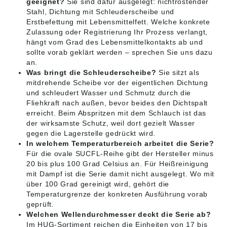
geeignet?
Sie sind dafür ausgelegt: nichtrostender
Stahl, Dichtung mit Schleuderscheibe und
Erstbefettung mit Lebensmittelfett. Welche konkrete
Zulassung oder Registrierung Ihr Prozess verlangt,
hängt vom Grad des Lebensmittelkontakts ab und
sollte vorab geklärt werden – sprechen Sie uns dazu
an.
Was bringt die Schleuderscheibe?
Sie sitzt als
mitdrehende Scheibe vor der eigentlichen Dichtung
und schleudert Wasser und Schmutz durch die
Fliehkraft nach außen, bevor beides den Dichtspalt
erreicht. Beim Abspritzen mit dem Schlauch ist das
der wirksamste Schutz, weil dort gezielt Wasser
gegen die Lagerstelle gedrückt wird.
In welchem Temperaturbereich arbeitet die Serie?
Für die ovale SUCFL-Reihe gibt der Hersteller minus
20 bis plus 100 Grad Celsius an. Für Heißreinigung
mit Dampf ist die Serie damit nicht ausgelegt. Wo mit
über 100 Grad gereinigt wird, gehört die
Temperaturgrenze der konkreten Ausführung vorab
geprüft.
Welchen Wellendurchmesser deckt die Serie ab?
Im HUG-Sortiment reichen die Einheiten von 17 bis