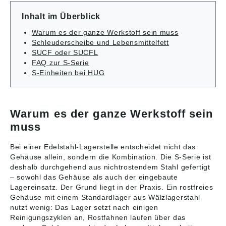
Firma SNR Societé
geändert haben. Die
der SUCFL208-SW
der SUCFL209 von
Nouvelle de
aktuell gültigen Daten
Inhalt im Überblick
von SNR handelt es
SNR handelt es sich
Roulements (www.ntn-
finden Sie auf der
sich um eine ovale
um eine ovale
snr.com) Abbildungen
Internetseite der
Warum es der ganze Werkstoff sein muss
Flanschlager-
Flanschlager-
sind ähnlich, Irrtum
Firma SNR Societé
Schleuderscheibe und Lebensmittelfett
Gehäuseeinheit in
Gehäuseeinheit in
vorbehalten. Angaben
Nouvelle de
SUCF oder SUCFL
Zweiloch-Ausführung.
Zweiloch-Ausführung.
gemäß
Roulements (www.ntn-
Zur Befestigung
Zur Befestigung
FAQ zur S-Serie
Produktsicherheitsver
snr.com) Abbildungen
haben die Lager
haben die Lager
S-Einheiten bei HUG
ordnung ((EU)
sind ähnlich, Irrtum
Durchgangsbohrunge
Durchgangsbohrunge
2023/998): NTN
vorbehalten. Angaben
n. Wie alle Gehäuse
n. Wie alle Gehäuse
Wälzlager
gemäß
haben sie eine
haben sie eine
(Deutschland) GmbH,
Produktsicherheitsver
hohlkugelige
hohlkugelige
Max-Planck-Str. 23,
ordnung ((EU)
Warum es der ganze Werkstoff sein
Gehäusebohrung zur
Gehäusebohrung zur
Erkrath, Germany,
2023/998): NTN
muss
Aufnahme des Lagers
Aufnahme des Lagers
contact@ntn-snr.com
Wälzlager
mit einem
mit einem
(Deutschland) GmbH,
sphärischen
sphärischen
Max-Planck-Str. 23,
Bei einer Edelstahl-Lagerstelle entscheidet nicht das
Lageraußenring,
Lageraußenring,
Erkrath, Germany,
Gehäuse allein, sondern die Kombination. Die S-Serie ist
womit
womit
contact@ntn-snr.com
deshalb durchgehend aus nichtrostendem Stahl gefertigt
Fluchtungsfehler
Fluchtungsfehler
– sowohl das Gehäuse als auch der eingebaute
kompensiert werden
kompensiert werden
Lagereinsatz. Der Grund liegt in der Praxis. Ein rostfreies
können. Bitte
können. Bitte
Gehäuse mit einem Standardlager aus Wälzlagerstahl
beachten: Die Daten
beachten: Die Daten
nutzt wenig: Das Lager setzt nach einigen
wurden von uns
wurden von uns
gewissenhaft
gewissenhaft
Reinigungszyklen an, Rostfahnen laufen über das