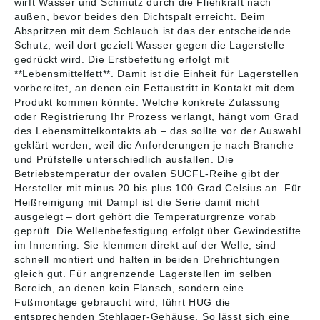
wirft Wasser und Schmutz durch die Fliehkraft nach
außen, bevor beides den Dichtspalt erreicht. Beim
Abspritzen mit dem Schlauch ist das der entscheidende
Schutz, weil dort gezielt Wasser gegen die Lagerstelle
gedrückt wird. Die Erstbefettung erfolgt mit
**Lebensmittelfett**. Damit ist die Einheit für Lagerstellen
vorbereitet, an denen ein Fettaustritt in Kontakt mit dem
Produkt kommen könnte. Welche konkrete Zulassung
oder Registrierung Ihr Prozess verlangt, hängt vom Grad
des Lebensmittelkontakts ab – das sollte vor der Auswahl
geklärt werden, weil die Anforderungen je nach Branche
und Prüfstelle unterschiedlich ausfallen. Die
Betriebstemperatur der ovalen SUCFL-Reihe gibt der
Hersteller mit minus 20 bis plus 100 Grad Celsius an. Für
Heißreinigung mit Dampf ist die Serie damit nicht
ausgelegt – dort gehört die Temperaturgrenze vorab
geprüft. Die Wellenbefestigung erfolgt über Gewindestifte
im Innenring. Sie klemmen direkt auf der Welle, sind
schnell montiert und halten in beiden Drehrichtungen
gleich gut. Für angrenzende Lagerstellen im selben
Bereich, an denen kein Flansch, sondern eine
Fußmontage gebraucht wird, führt HUG die
entsprechenden
Stehlager-Gehäuse
. So lässt sich eine